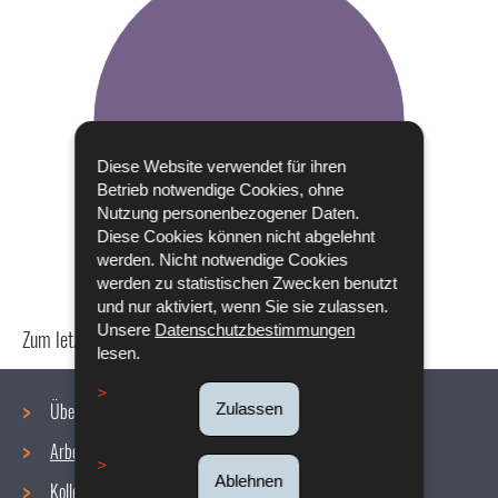
Diese Website verwendet für ihren
Betrieb notwendige Cookies, ohne
Nutzung personenbezogener Daten.
Diese Cookies können nicht abgelehnt
werden. Nicht notwendige Cookies
werden zu statistischen Zwecken benutzt
und nur aktiviert, wenn Sie sie zulassen.
Unsere
Datenschutzbestimmungen
Zum letzten Mal aktualisiert am
24/04/2024
lesen.
Über uns
Zulassen
Arbeitsbedingungen
Navigationsmenü
Ablehnen
Kollektive Vereinbarungen