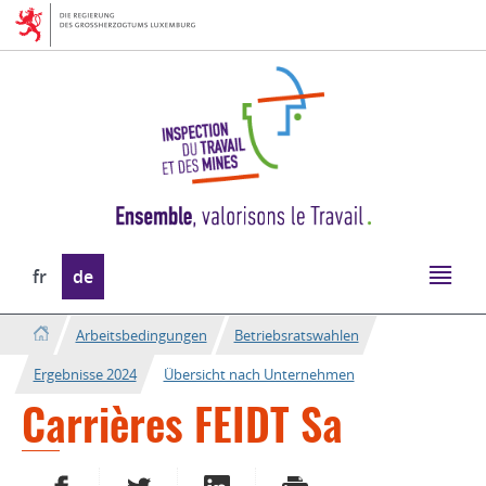
Zur
Zum
Navigation
Inhalt
Sprache
fr
de
wechseln
Arbeitsbedingungen
Betriebsratswahlen
Ergebnisse 2024
Übersicht nach Unternehmen
Carrières FEIDT Sa
AUF FACEBOOK TEILEN
AUF TWITTER TEILEN
AUF LINKEDIN TEILEN
DRUCKEN