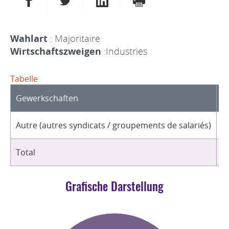
Wahlart
: Majoritaire
Wirtschaftszweigen
:Industries
Tabelle
Gewerkschaften
O
Autre (autres syndicats / groupements de salariés)
4
Total
4
Grafische Darstellung