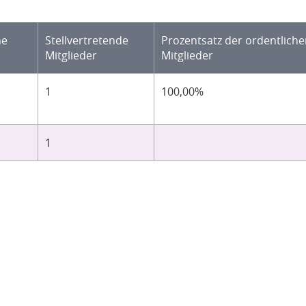
he
Stellvertretende
Prozentsatz der ordentlich
Mitglieder
Mitglieder
1
100,00%
1