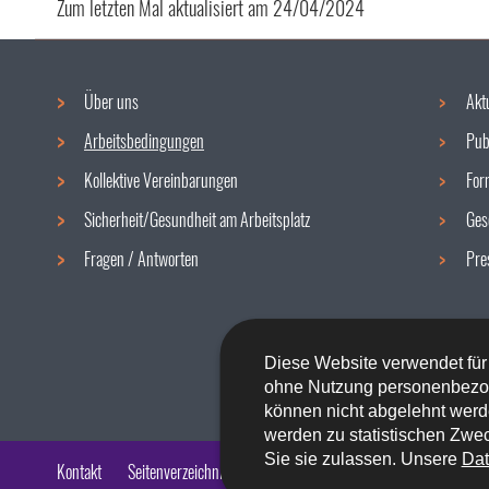
Zum letzten Mal aktualisiert am
24/04/2024
Über uns
Akt
Navigationsmenü
Arbeitsbedingungen
Pub
Kollektive Vereinbarungen
For
Sicherheit/Gesundheit am Arbeitsplatz
Ges
Fragen / Antworten
Pre
Diese Website verwendet für
ohne Nutzung personenbezo
können nicht abgelehnt werd
werden zu statistischen Zwec
Sie sie zulassen. Unsere
Dat
Kontakt
Seitenverzeichnis
Impressum
Barrierefreiheit
Rech