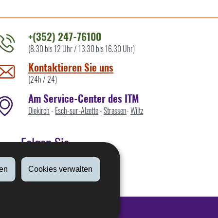
+(352) 247-76100
(8.30 bis 12 Uhr / 13.30 bis 16.30 Uhr)
ontaktieren
ie
Kontaktieren Sie uns
ns
(24h / 24)
Am Service-Center des ITM
Diekirch
-
Esch-sur-Alzette
-
Strassen
-
Wiltz
Folgen Sie
en
Cookies verwalten
Linkedin