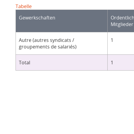
Tabelle
Gewerkschaften
Ordentlic
Mitglieder
Autre (autres syndicats /
1
groupements de salariés)
Total
1