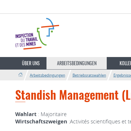
Zur
Zum
Navigation
Inhalt
Sprache
wechseln
ÜBER UNS
ARBEITSBEDINGUNGEN
KOLLE
Arbeitsbedingungen
Betriebsratswahlen
Ergebniss
Standish Management (Lu
Wahlart
: Majoritaire
Wirtschaftszweigen
:Activités scientifiques et