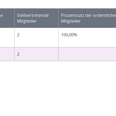
he
Stellvertretende
Prozentsatz der ordentlich
Mitglieder
Mitglieder
2
100,00%
2