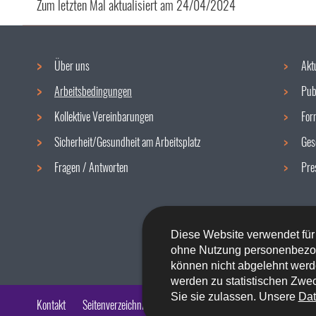
Zum letzten Mal aktualisiert am
24/04/2024
Über uns
Akt
Navigationsmenü
Arbeitsbedingungen
Pub
Kollektive Vereinbarungen
For
Sicherheit/Gesundheit am Arbeitsplatz
Ges
Fragen / Antworten
Pre
Diese Website verwendet für
ohne Nutzung personenbezo
können nicht abgelehnt werd
werden zu statistischen Zwec
Sie sie zulassen. Unsere
Dat
Kontakt
Seitenverzeichnis
Impressum
Barrierefreiheit
Rech