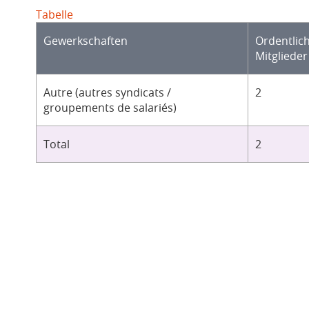
Tabelle
Gewerkschaften
Ordentlic
Mitglieder
Autre (autres syndicats /
2
groupements de salariés)
Total
2