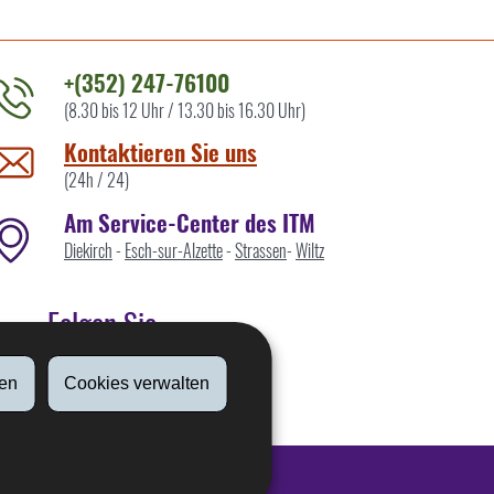
+(352) 247-76100
(8.30 bis 12 Uhr / 13.30 bis 16.30 Uhr)
ontaktieren
ie
Kontaktieren Sie uns
ns
(24h / 24)
Am Service-Center des ITM
Diekirch
-
Esch-sur-Alzette
-
Strassen
-
Wiltz
Folgen Sie
en
Cookies verwalten
Linkedin