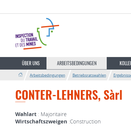
Zur
Zum
Navigation
Inhalt
Sprache
wechseln
ÜBER UNS
ARBEITSBEDINGUNGEN
KOLLE
Arbeitsbedingungen
Betriebsratswahlen
Ergebniss
CONTER-LEHNERS, Sàrl
Wahlart
: Majoritaire
Wirtschaftszweigen
:Construction