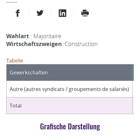
AUF FACEBOOK TEILEN
AUF TWITTER TEILEN
AUF LINKEDIN TEILEN
DRUCKEN
Wahlart
: Majoritaire
Wirtschaftszweigen
:Construction
Tabelle
Gewerkschaften
O
Autre (autres syndicats / groupements de salariés)
1
Total
1
Grafische Darstellung