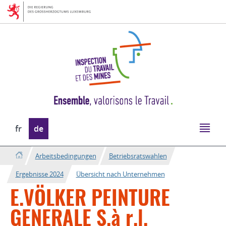
Zur
Zum
Navigation
Inhalt
Sprache
fr
de
wechseln
Arbeitsbedingungen
Betriebsratswahlen
Ergebnisse 2024
Übersicht nach Unternehmen
E.VÖLKER PEINTURE
GENERALE S.à r.l.