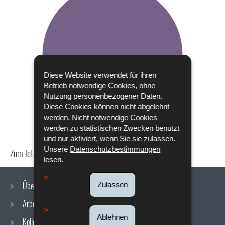
Diese Website verwendet für ihren
Betrieb notwendige Cookies, ohne
Nutzung personenbezogener Daten.
Diese Cookies können nicht abgelehnt
werden. Nicht notwendige Cookies
werden zu statistischen Zwecken benutzt
und nur aktiviert, wenn Sie sie zulassen.
Unsere
Datenschutzbestimmungen
Zum letzten Mal aktualisiert am
24/04/2024
lesen.
Über uns
Zulassen
Arbeitsbedingungen
Navigationsmenü
Ablehnen
Kollektive Vereinbarungen