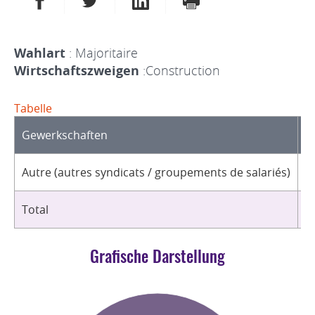
Wahlart
: Majoritaire
Wirtschaftszweigen
:Construction
Tabelle
Gewerkschaften
O
Autre (autres syndicats / groupements de salariés)
1
Total
1
Grafische Darstellung