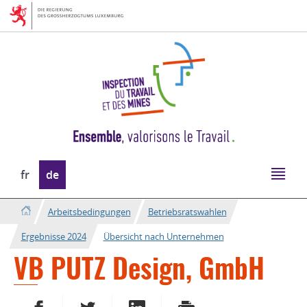
Zur
Zum
Navigation
Inhalt
Sprache
fr
de
wechseln
Arbeitsbedingungen
Betriebsratswahlen
Ergebnisse 2024
Übersicht nach Unternehmen
VB PUTZ Design, GmbH
AUF FACEBOOK TEILEN
AUF TWITTER TEILEN
AUF LINKEDIN TEILEN
DRUCKEN