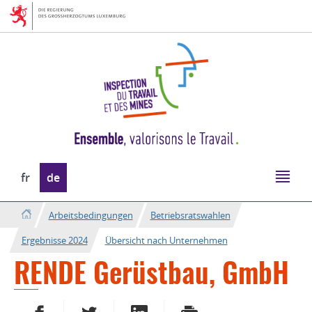
Zur
Zum
Navigation
Inhalt
Sprache
fr
de
wechseln
Arbeitsbedingungen
Betriebsratswahlen
Ergebnisse 2024
Übersicht nach Unternehmen
RENDE Gerüstbau, GmbH
AUF FACEBOOK TEILEN
AUF TWITTER TEILEN
AUF LINKEDIN TEILEN
DRUCKEN