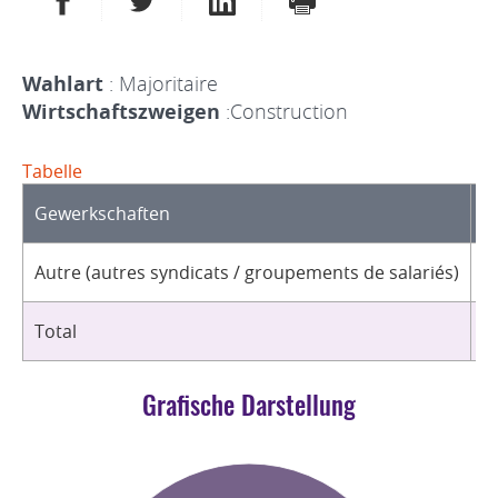
Wahlart
: Majoritaire
Wirtschaftszweigen
:Construction
Tabelle
Gewerkschaften
O
Autre (autres syndicats / groupements de salariés)
1
Total
1
Grafische Darstellung