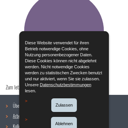
Diese Website verwendet für ihren
Betrieb notwendige Cookies, ohne
Nutzung personenbezogener Daten.
Diese Cookies können nicht abgelehnt
werden. Nicht notwendige Cookies
werden zu statistischen Zwecken benutzt
und nur aktiviert, wenn Sie sie zulassen.
Unsere
Datenschutzbestimmungen
Zum letzten Mal aktualisiert am
24/04/2024
lesen.
Über uns
Zulassen
Arbeitsbedingungen
Navigationsmenü
Ablehnen
Kollektive Vereinbarungen