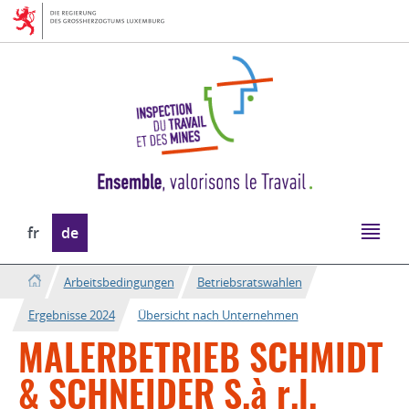
Zur
Zum
Navigation
Inhalt
Sprache
fr
de
wechseln
Arbeitsbedingungen
Betriebsratswahlen
Ergebnisse 2024
Übersicht nach Unternehmen
MALERBETRIEB SCHMIDT
& SCHNEIDER S.à r.l.