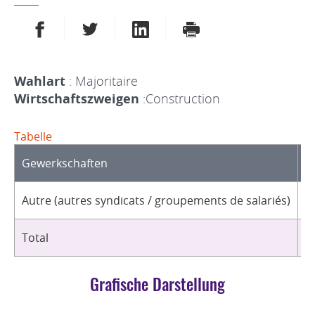
AUF FACEBOOK TEILEN
AUF TWITTER TEILEN
AUF LINKEDIN TEILEN
DRUCKEN
Wahlart
: Majoritaire
Wirtschaftszweigen
:Construction
Tabelle
Gewerkschaften
O
Autre (autres syndicats / groupements de salariés)
2
Total
2
Grafische Darstellung