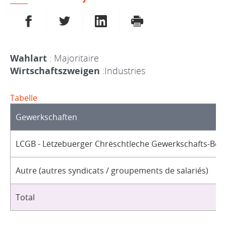
AUF FACEBOOK TEILEN
AUF TWITTER TEILEN
AUF LINKEDIN TEILEN
DRUCKEN
Wahlart
: Majoritaire
Wirtschaftszweigen
:Industries
Tabelle
Gewerkschaften
LCGB - Lëtzebuerger Chrëschtleche Gewerkschafts-Bon
Autre (autres syndicats / groupements de salariés)
Total