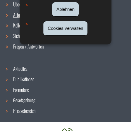
Über uns
Ablehnen
Arbeitsbedingungen
Navigationsmenü
Kollektive Vereinbarungen
Cookies verwalten
Sicherheit/Gesundheit am Arbeitsplatz
Fragen / Antworten
Aktuelles
Publikationen
Formulare
Gesetzgebung
Pressebereich