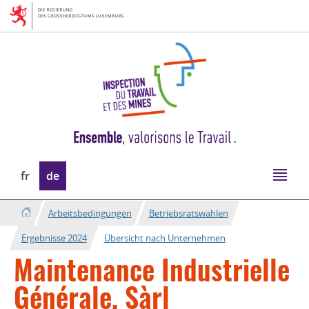
Zur
Zum
Navigation
Inhalt
Sprache
fr
de
wechseln
Arbeitsbedingungen
Betriebsratswahlen
Ergebnisse 2024
Übersicht nach Unternehmen
Maintenance Industrielle
Générale, Sàrl