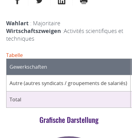
Wahlart
: Majoritaire
Wirtschaftszweigen
:Activités scientifiques et
techniques
Tabelle
Gewerkschaften
O
Autre (autres syndicats / groupements de salariés)
3
Total
3
Grafische Darstellung