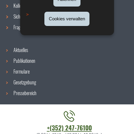
Navigationsmenü
Kollektive Vereinbarungen
Sicherheit/Gesundheit am Arbeitsplatz
Cookies verwalten
Fragen / Antworten
Aktuelles
Publikationen
Formulare
Gesetzgebung
Pressebereich
Kontaktieren
+(352) 247-76100