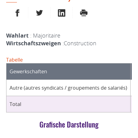
AUF FACEBOOK TEILEN
AUF TWITTER TEILEN
AUF LINKEDIN TEILEN
DRUCKEN
Wahlart
: Majoritaire
Wirtschaftszweigen
:Construction
Tabelle
Gewerkschaften
O
Autre (autres syndicats / groupements de salariés)
2
Total
2
Grafische Darstellung