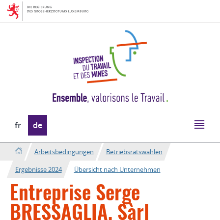
Zur
Zum
Navigation
Inhalt
Sprache
fr
de
wechseln
Arbeitsbedingungen
Betriebsratswahlen
Ergebnisse 2024
Übersicht nach Unternehmen
Entreprise Serge
BRESSAGLIA, Sàrl