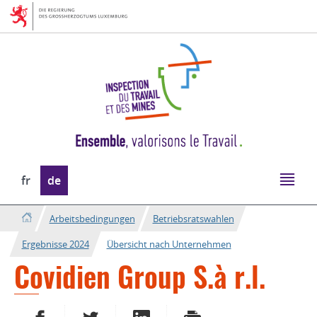
Zur
Zum
Navigation
Inhalt
Sprache
fr
de
wechseln
Arbeitsbedingungen
Betriebsratswahlen
Ergebnisse 2024
Übersicht nach Unternehmen
Covidien Group S.à r.l.
AUF FACEBOOK TEILEN
AUF TWITTER TEILEN
AUF LINKEDIN TEILEN
DRUCKEN