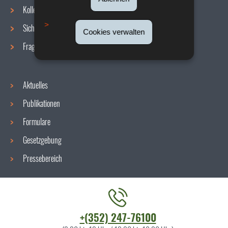
Navigationsmenü
Kollektive Vereinbarungen
Sicherheit/Gesundheit am Arbeitsplatz
Cookies verwalten
Fragen / Antworten
Aktuelles
Publikationen
Formulare
Gesetzgebung
Pressebereich
Kontaktieren
+(352) 247-76100