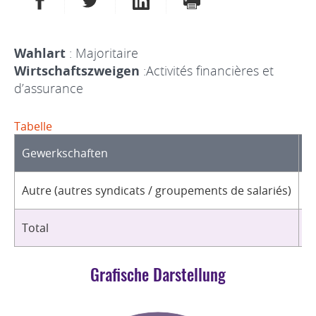
Wahlart
: Majoritaire
Wirtschaftszweigen
:Activités financières et
d’assurance
Tabelle
Gewerkschaften
O
Autre (autres syndicats / groupements de salariés)
1
Total
1
Grafische Darstellung