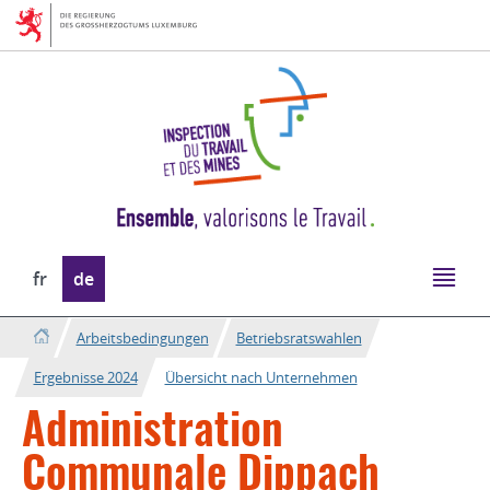
Zur
Zum
Navigation
Inhalt
Sprache
fr
de
wechseln
Arbeitsbedingungen
Betriebsratswahlen
Ergebnisse 2024
Übersicht nach Unternehmen
Administration
Communale Dippach