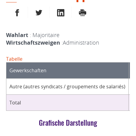
AUF FACEBOOK TEILEN
AUF TWITTER TEILEN
AUF LINKEDIN TEILEN
DRUCKEN
Wahlart
: Majoritaire
Wirtschaftszweigen
:Administration
Tabelle
Gewerkschaften
O
Autre (autres syndicats / groupements de salariés)
1
Total
1
Grafische Darstellung