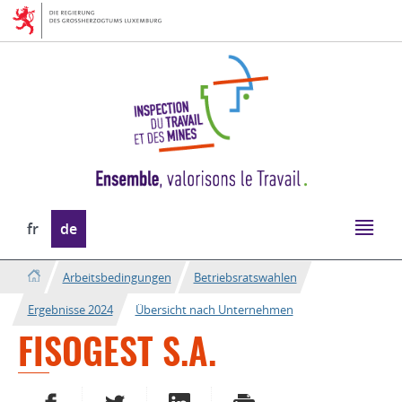
Zur
Zum
Navigation
Inhalt
Sprache
fr
de
wechseln
Arbeitsbedingungen
Betriebsratswahlen
Ergebnisse 2024
Übersicht nach Unternehmen
FISOGEST S.A.
AUF FACEBOOK TEILEN
AUF TWITTER TEILEN
AUF LINKEDIN TEILEN
DRUCKEN