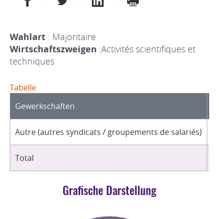
Wahlart
: Majoritaire
Wirtschaftszweigen
:Activités scientifiques et
techniques
Tabelle
Gewerkschaften
O
Autre (autres syndicats / groupements de salariés)
1
Total
1
Grafische Darstellung