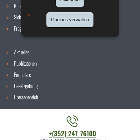
Navigationsmenü
Kollektive Vereinbarungen
Sicherheit/Gesundheit am Arbeitsplatz
Cookies verwalten
Fragen / Antworten
Aktuelles
Publikationen
Formulare
Gesetzgebung
Pressebereich
Kontaktieren
+(352) 247-76100