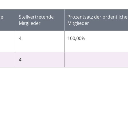
he
Stellvertretende
Prozentsatz der ordentlich
Mitglieder
Mitglieder
4
100,00%
4