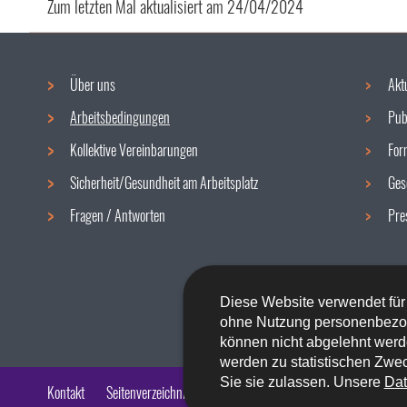
Zum letzten Mal aktualisiert am
24/04/2024
Über uns
Akt
Navigationsmenü
Arbeitsbedingungen
Pub
Kollektive Vereinbarungen
For
Sicherheit/Gesundheit am Arbeitsplatz
Ges
Fragen / Antworten
Pre
Diese Website verwendet für
ohne Nutzung personenbezo
können nicht abgelehnt werd
werden zu statistischen Zwec
Sie sie zulassen. Unsere
Dat
Kontakt
Seitenverzeichnis
Impressum
Barrierefreiheit
Rech