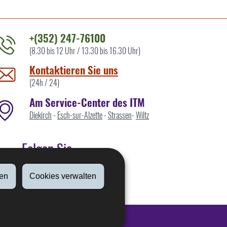
+(352) 247-76100
(8.30 bis 12 Uhr / 13.30 bis 16.30 Uhr)
ontaktieren
ie
Kontaktieren Sie uns
ns
(24h / 24)
Am Service-Center des ITM
Diekirch
-
Esch-sur-Alzette
-
Strassen
-
Wiltz
Folgen Sie
en
Cookies verwalten
Linkedin