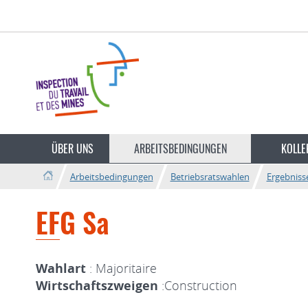
Zur
Zum
Navigation
Inhalt
Sprache
wechseln
ÜBER UNS
ARBEITSBEDINGUNGEN
KOLLE
Arbeitsbedingungen
Betriebsratswahlen
Ergebniss
EFG Sa
Wahlart
: Majoritaire
Wirtschaftszweigen
:Construction