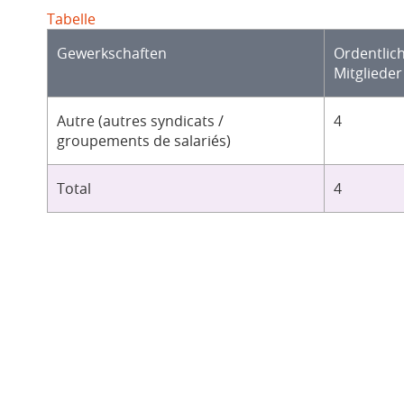
Tabelle
Gewerkschaften
Ordentlic
Mitglieder
Autre (autres syndicats /
4
groupements de salariés)
Total
4