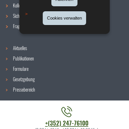
Navigationsmenü
Kollektive Vereinbarungen
Sicherheit/Gesundheit am Arbeitsplatz
Cookies verwalten
Fragen / Antworten
Aktuelles
Publikationen
Formulare
Gesetzgebung
Pressebereich
Kontaktieren
+(352) 247-76100