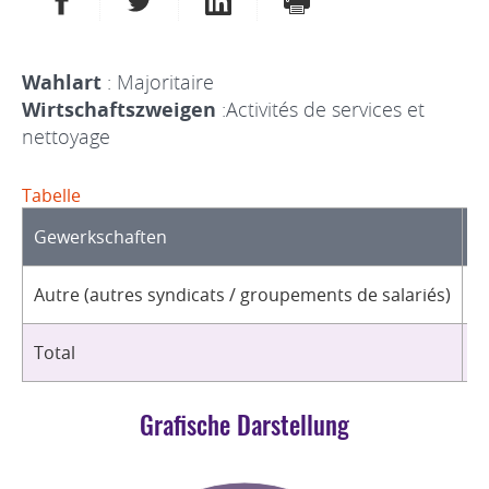
Wahlart
: Majoritaire
Wirtschaftszweigen
:Activités de services et
nettoyage
Tabelle
Gewerkschaften
O
Autre (autres syndicats / groupements de salariés)
1
Total
1
Grafische Darstellung