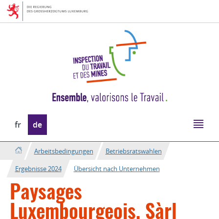
Zur
Zum
Navigation
Inhalt
Sprache
fr
de
wechseln
Arbeitsbedingungen
Betriebsratswahlen
Ergebnisse 2024
Übersicht nach Unternehmen
Paysages
Luxembourgeois, Sàrl