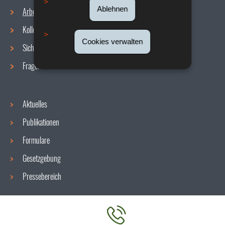
Ablehnen
Arbeitsbedingungen
Navigationsmenü
Kollektive Vereinbarungen
Cookies verwalten
Sicherheit/Gesundheit am Arbeitsplatz
Fragen / Antworten
Aktuelles
Publikationen
Formulare
Gesetzgebung
Pressebereich