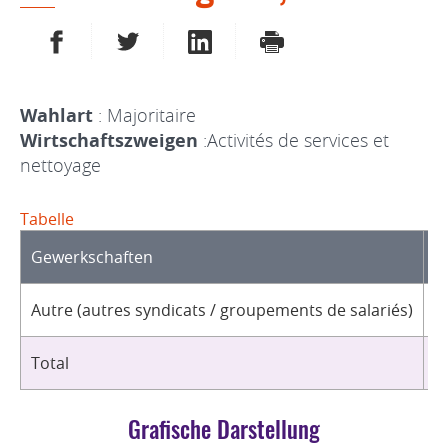
AUF FACEBOOK TEILEN
AUF TWITTER TEILEN
AUF LINKEDIN TEILEN
DRUCKEN
Wahlart
: Majoritaire
Wirtschaftszweigen
:Activités de services et
nettoyage
Tabelle
Gewerkschaften
O
Autre (autres syndicats / groupements de salariés)
1
Total
1
Grafische Darstellung