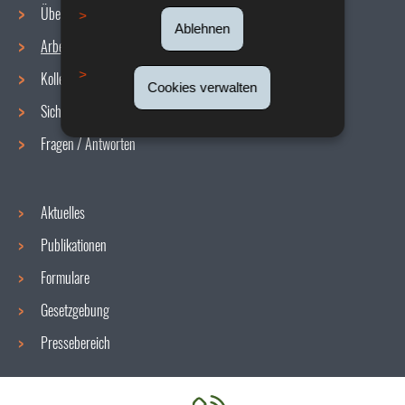
Über uns
Ablehnen
Arbeitsbedingungen
Navigationsmenü
Kollektive Vereinbarungen
Cookies verwalten
Sicherheit/Gesundheit am Arbeitsplatz
Fragen / Antworten
Aktuelles
Publikationen
Formulare
Gesetzgebung
Pressebereich