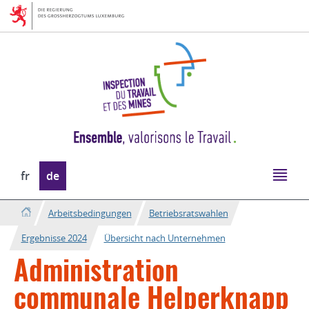
Zur
Zum
Navigation
Inhalt
Sprache
fr
de
wechseln
Arbeitsbedingungen
Betriebsratswahlen
Ergebnisse 2024
Übersicht nach Unternehmen
Administration
communale Helperknapp