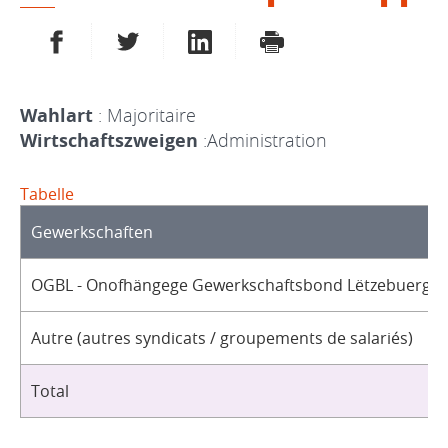
AUF FACEBOOK TEILEN
AUF TWITTER TEILEN
AUF LINKEDIN TEILEN
DRUCKEN
Wahlart
: Majoritaire
Wirtschaftszweigen
:Administration
Tabelle
Gewerkschaften
OGBL - Onofhängege Gewerkschaftsbond Lëtzebuerg / 
Autre (autres syndicats / groupements de salariés)
Total