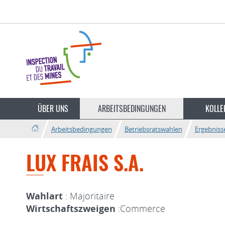
Zur
Zum
Navigation
Inhalt
ÜBER UNS
ARBEITSBEDINGUNGEN
KOLLE
Arbeitsbedingungen
Betriebsratswahlen
Ergebniss
LUX FRAIS S.A.
Wahlart
: Majoritaire
Wirtschaftszweigen
:Commerce