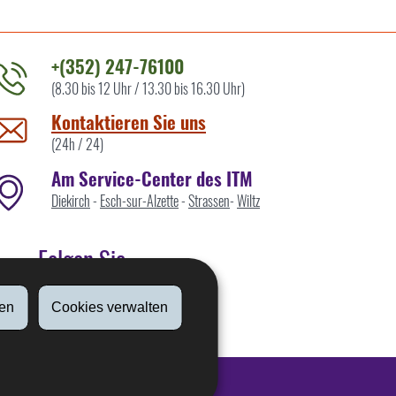
+(352) 247-76100
(8.30 bis 12 Uhr / 13.30 bis 16.30 Uhr)
ontaktieren
ie
Kontaktieren Sie uns
ns
(24h / 24)
Am Service-Center des ITM
Diekirch
-
Esch-sur-Alzette
-
Strassen
-
Wiltz
Folgen Sie
en
Cookies verwalten
Linkedin