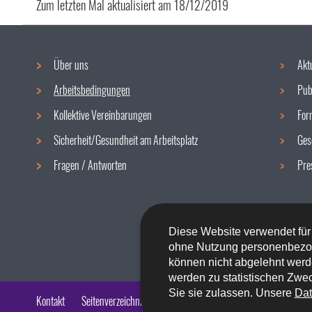
Zum letzten Mal aktualisiert am
18/12/2019
Über uns
Akt
Navigationsmenü
Arbeitsbedingungen
Pub
Kollektive Vereinbarungen
For
Sicherheit/Gesundheit am Arbeitsplatz
Ges
Fragen / Antworten
Pre
Diese Website verwendet für
ohne Nutzung personenbezo
können nicht abgelehnt werd
werden zu statistischen Zwec
Sie sie zulassen. Unsere
Dat
Kontakt
Seitenverzeichnis
Impressum
Barrierefreiheit
Rech