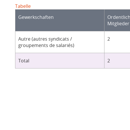
Tabelle
Gewerkschaften
Ordentlic
Mitglieder
Autre (autres syndicats /
2
groupements de salariés)
Total
2