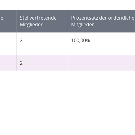
he
Stellvertretende
Prozentsatz der ordentlich
Mitglieder
Mitglieder
2
100,00%
2