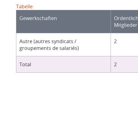
Tabelle
Gewerkschaften
Ordentlic
Mitglieder
Autre (autres syndicats /
2
groupements de salariés)
Total
2