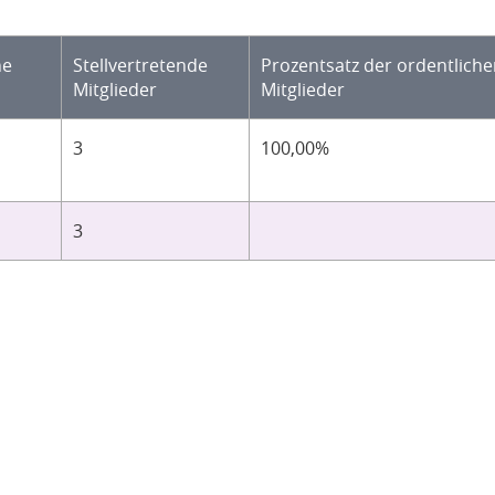
he
Stellvertretende
Prozentsatz der ordentlich
Mitglieder
Mitglieder
3
100,00%
3