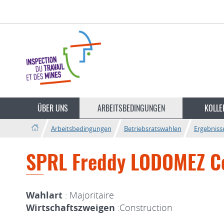
Zur
Zum
Navigation
Inhalt
ÜBER UNS
ARBEITSBEDINGUNGEN
KOLLE
Arbeitsbedingungen
Betriebsratswahlen
Ergebniss
SPRL Freddy LODOMEZ Co
Wahlart
: Majoritaire
Wirtschaftszweigen
:Construction