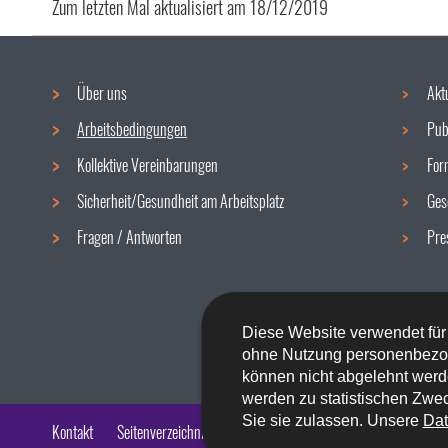
Zum letzten Mal aktualisiert am
18/12/2019
Über uns
Akt
Navigationsmenü
Arbeitsbedingungen
Pub
Kollektive Vereinbarungen
For
Sicherheit/Gesundheit am Arbeitsplatz
Ges
Fragen / Antworten
Pre
Diese Website verwendet für
ohne Nutzung personenbezo
können nicht abgelehnt werd
werden zu statistischen Zwec
Sie sie zulassen. Unsere
Dat
Kontakt
Seitenverzeichnis
Impressum
Barrierefreiheit
Rech