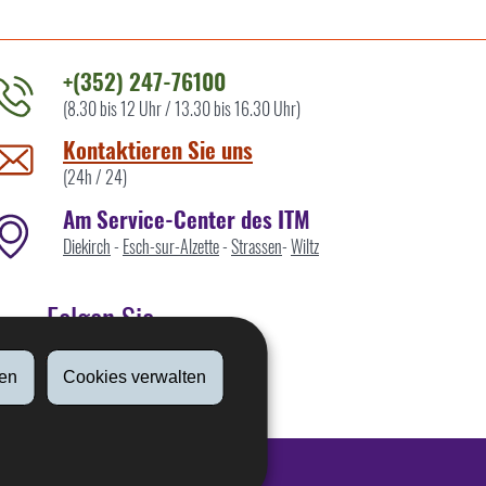
+(352) 247-76100
(8.30 bis 12 Uhr / 13.30 bis 16.30 Uhr)
ontaktieren
ie
Kontaktieren Sie uns
ns
(24h / 24)
Am Service-Center des ITM
Diekirch
-
Esch-sur-Alzette
-
Strassen
-
Wiltz
Folgen Sie
en
Cookies verwalten
Linkedin