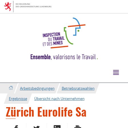
Zur
Zum
Navigation
Inhalt
Arbeitsbedingungen
Betriebsratswahlen
Ergebnisse
Übersicht nach Unternehmen
Zürich Eurolife Sa
AUF FACEBOOK TEILEN
AUF TWITTER TEILEN
AUF LINKEDIN TEILEN
DRUCKEN