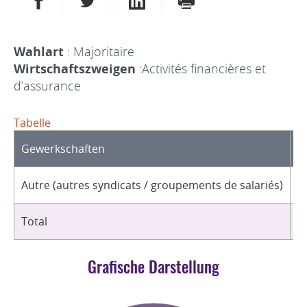
Wahlart
: Majoritaire
Wirtschaftszweigen
:Activités financières et
d’assurance
Tabelle
Gewerkschaften
O
Autre (autres syndicats / groupements de salariés)
1
Total
1
Grafische Darstellung