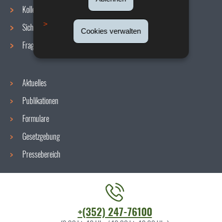
Navigationsmenü
Kollektive Vereinbarungen
Sicherheit/Gesundheit am Arbeitsplatz
Cookies verwalten
Fragen / Antworten
Aktuelles
Publikationen
Formulare
Gesetzgebung
Pressebereich
Kontaktieren
+(352) 247-76100