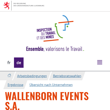
Zur
Zum
Navigation
Inhalt
Sprache
fr
de
wechseln
Arbeitsbedingungen
Betriebsratswahlen
Ergebnisse
Übersicht nach Unternehmen
WALLENBORN EVENTS
S.A.