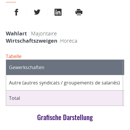
AUF FACEBOOK TEILEN
AUF TWITTER TEILEN
AUF LINKEDIN TEILEN
DRUCKEN
Wahlart
: Majoritaire
Wirtschaftszweigen
:Horeca
Tabelle
Gewerkschaften
O
Autre (autres syndicats / groupements de salariés)
1
Total
1
Grafische Darstellung