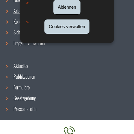
Über uns
Ablehnen
Arbeitsbedingungen
Navigationsmenü
Kollektive Vereinbarungen
Cookies verwalten
Sicherheit/Gesundheit am Arbeitsplatz
Fragen / Antworten
Aktuelles
Publikationen
Formulare
Gesetzgebung
Pressebereich