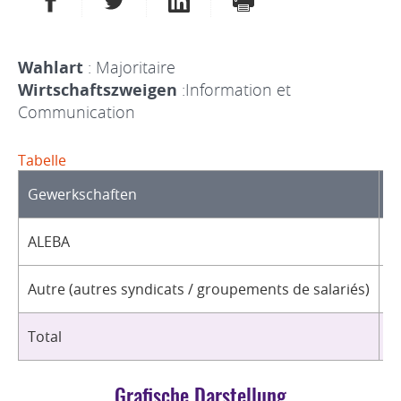
Wahlart
: Majoritaire
Wirtschaftszweigen
:Information et
Communication
Tabelle
Gewerkschaften
O
ALEBA
0
Autre (autres syndicats / groupements de salariés)
3
Total
3
Grafische Darstellung