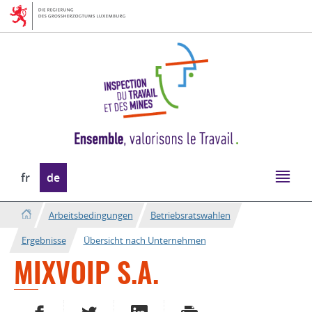
Zur
Zum
Navigation
Inhalt
Sprache
fr
de
wechseln
Arbeitsbedingungen
Betriebsratswahlen
Ergebnisse
Übersicht nach Unternehmen
MIXVOIP S.A.
AUF FACEBOOK TEILEN
AUF TWITTER TEILEN
AUF LINKEDIN TEILEN
DRUCKEN