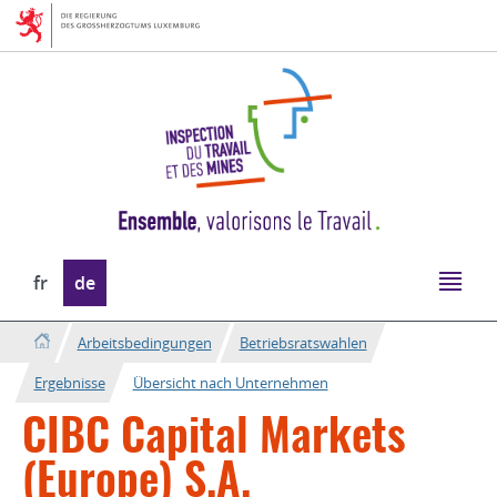
Zur
Zum
Navigation
Inhalt
Sprache
fr
de
wechseln
Arbeitsbedingungen
Betriebsratswahlen
Ergebnisse
Übersicht nach Unternehmen
CIBC Capital Markets
(Europe) S.A.