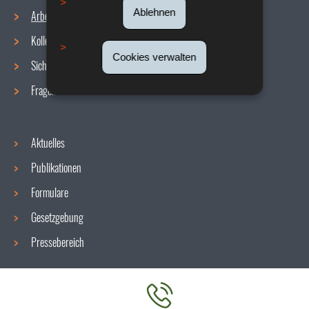
Ablehnen
Arbeitsbedingungen
Navigationsmenü
Kollektive Vereinbarungen
Cookies verwalten
Sicherheit/Gesundheit am Arbeitsplatz
Fragen / Antworten
Aktuelles
Publikationen
Formulare
Gesetzgebung
Pressebereich