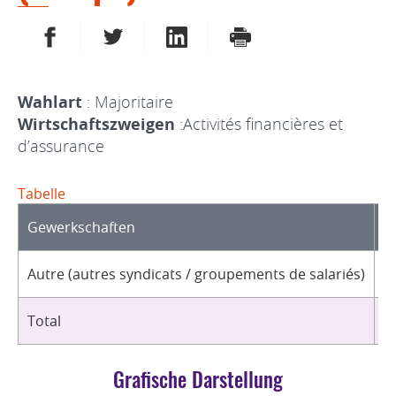
AUF FACEBOOK TEILEN
AUF TWITTER TEILEN
AUF LINKEDIN TEILEN
DRUCKEN
Wahlart
: Majoritaire
Wirtschaftszweigen
:Activités financières et
d’assurance
Tabelle
Gewerkschaften
O
Autre (autres syndicats / groupements de salariés)
1
Total
1
Grafische Darstellung