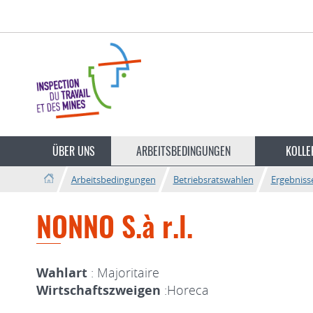
Zur
Zum
Navigation
Inhalt
ÜBER UNS
ARBEITSBEDINGUNGEN
KOLLE
Arbeitsbedingungen
Betriebsratswahlen
Ergebniss
NONNO S.à r.l.
Wahlart
: Majoritaire
Wirtschaftszweigen
:Horeca