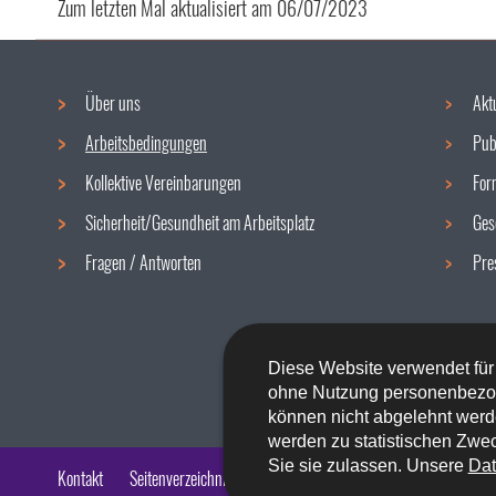
Zum letzten Mal aktualisiert am
06/07/2023
Über uns
Akt
Navigationsmenü
Arbeitsbedingungen
Pub
Kollektive Vereinbarungen
For
Sicherheit/Gesundheit am Arbeitsplatz
Ges
Fragen / Antworten
Pre
Diese Website verwendet für
ohne Nutzung personenbezo
können nicht abgelehnt werd
werden zu statistischen Zwec
Sie sie zulassen. Unsere
Dat
Kontakt
Seitenverzeichnis
Impressum
Barrierefreiheit
Rech