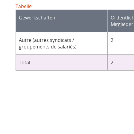
Tabelle
Gewerkschaften
Ordentlic
Mitglieder
Autre (autres syndicats /
2
groupements de salariés)
Total
2