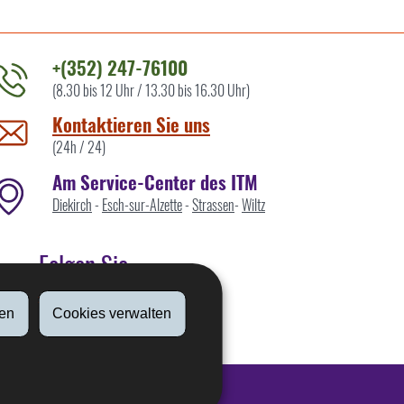
+(352) 247-76100
(8.30 bis 12 Uhr / 13.30 bis 16.30 Uhr)
ontaktieren
ie
Kontaktieren Sie uns
ns
(24h / 24)
Am Service-Center des ITM
Diekirch
-
Esch-sur-Alzette
-
Strassen
-
Wiltz
Folgen Sie
en
Cookies verwalten
Linkedin