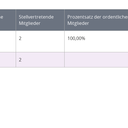
he
Stellvertretende
Prozentsatz der ordentlich
Mitglieder
Mitglieder
2
100,00%
2