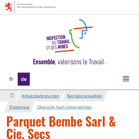
Zur
Zum
Navigation
Inhalt
Sprache
fr
de
wechseln
Arbeitsbedingungen
Betriebsratswahlen
Ergebnisse
Übersicht nach Unternehmen
Parquet Bembe Sarl &
Cie, Secs