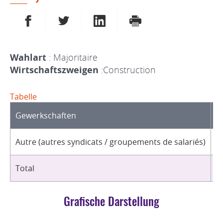
AUF FACEBOOK TEILEN
AUF TWITTER TEILEN
AUF LINKEDIN TEILEN
DRUCKEN
Wahlart
: Majoritaire
Wirtschaftszweigen
:Construction
Tabelle
Gewerkschaften
O
Autre (autres syndicats / groupements de salariés)
1
Total
1
Grafische Darstellung