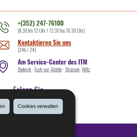
+(352) 247-76100
(8.30 bis 12 Uhr / 13.30 bis 16.30 Uhr)
ontaktieren
ie
Kontaktieren Sie uns
ns
(24h / 24)
Am Service-Center des ITM
Diekirch
-
Esch-sur-Alzette
-
Strassen
-
Wiltz
Folgen Sie
en
Cookies verwalten
Linkedin