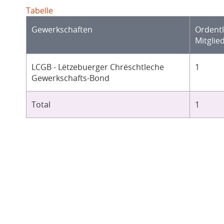
Tabelle
Gewerkschaften
Ordentl
Mitglie
LCGB - Lëtzebuerger Chrëschtleche
1
Gewerkschafts-Bond
Total
1