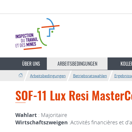
Zur
Zum
Navigation
Inhalt
ÜBER UNS
ARBEITSBEDINGUNGEN
KOLLE
Arbeitsbedingungen
Betriebsratswahlen
Ergebniss
SOF-11 Lux Resi MasterCo
Wahlart
: Majoritaire
Wirtschaftszweigen
:Activités financières et d