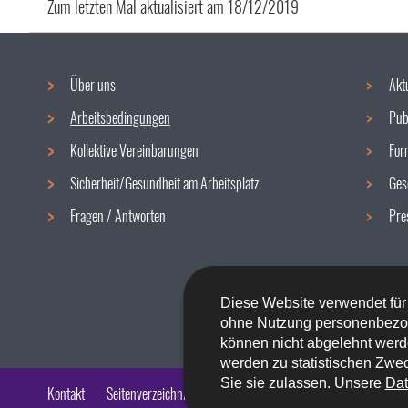
Zum letzten Mal aktualisiert am
18/12/2019
Über uns
Akt
Navigationsmenü
Arbeitsbedingungen
Pub
Kollektive Vereinbarungen
For
Sicherheit/Gesundheit am Arbeitsplatz
Ges
Fragen / Antworten
Pre
Diese Website verwendet für
ohne Nutzung personenbezo
können nicht abgelehnt werd
werden zu statistischen Zwec
Sie sie zulassen. Unsere
Dat
Kontakt
Seitenverzeichnis
Impressum
Barrierefreiheit
Rech