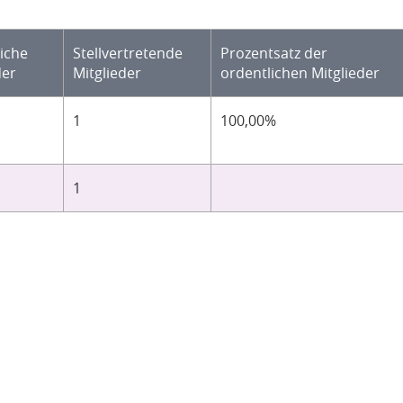
iche
Stellvertretende
Prozentsatz der
der
Mitglieder
ordentlichen Mitglieder
1
100,00%
1