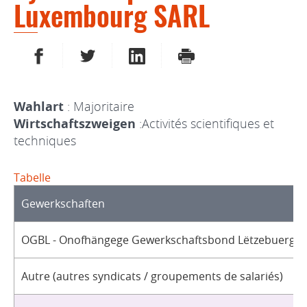
Luxembourg SARL
AUF FACEBOOK TEILEN
AUF TWITTER TEILEN
AUF LINKEDIN TEILEN
DRUCKEN
Wahlart
: Majoritaire
Wirtschaftszweigen
:Activités scientifiques et
techniques
Tabelle
Gewerkschaften
OGBL - Onofhängege Gewerkschaftsbond Lëtzebuerg / 
Autre (autres syndicats / groupements de salariés)