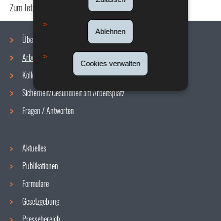
Zum letzten Mal aktualisiert am
18/12/2019
Ablehnen
Über uns
Arbeitsbedingungen
Navigationsmenü
Cookies verwalten
Kollektive Vereinbarungen
Sicherheit/Gesundheit am Arbeitsplatz
Fragen / Antworten
Aktuelles
Publikationen
Formulare
Gesetzgebung
Pressebereich