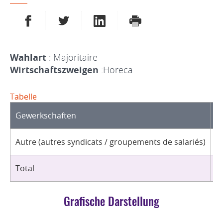
AUF FACEBOOK TEILEN
AUF TWITTER TEILEN
AUF LINKEDIN TEILEN
DRUCKEN
Wahlart
: Majoritaire
Wirtschaftszweigen
:Horeca
Tabelle
Gewerkschaften
O
Autre (autres syndicats / groupements de salariés)
1
Total
1
Grafische Darstellung