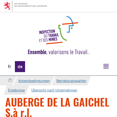
Zur
Zum
Navigation
Inhalt
Sprache
fr
de
wechseln
Arbeitsbedingungen
Betriebsratswahlen
Ergebnisse
Übersicht nach Unternehmen
AUBERGE DE LA GAICHEL
S.à r.l.