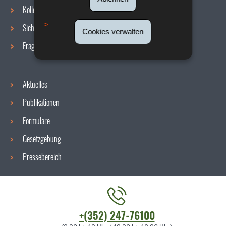
Navigationsmenü
Kollektive Vereinbarungen
Sicherheit/Gesundheit am Arbeitsplatz
Cookies verwalten
Fragen / Antworten
Aktuelles
Publikationen
Formulare
Gesetzgebung
Pressebereich
Kontaktieren
+(352) 247-76100