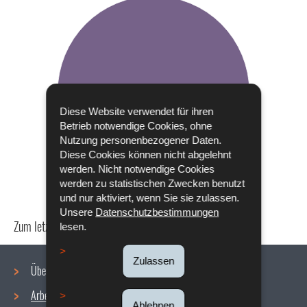
Diese Website verwendet für ihren
Betrieb notwendige Cookies, ohne
Nutzung personenbezogener Daten.
Diese Cookies können nicht abgelehnt
werden. Nicht notwendige Cookies
werden zu statistischen Zwecken benutzt
und nur aktiviert, wenn Sie sie zulassen.
Unsere
Datenschutzbestimmungen
Zum letzten Mal aktualisiert am
18/12/2019
lesen.
Zulassen
Über uns
Arbeitsbedingungen
Ablehnen