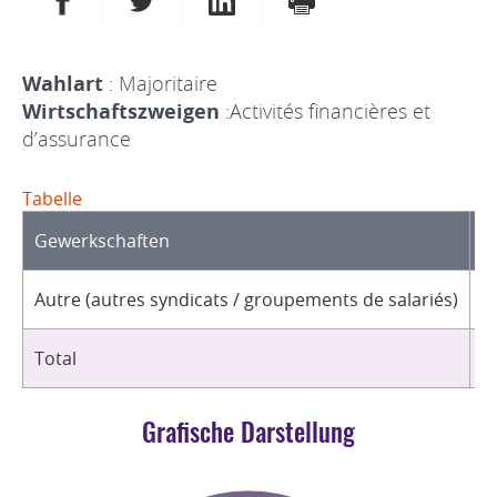
Wahlart
: Majoritaire
Wirtschaftszweigen
:Activités financières et
d’assurance
Tabelle
Gewerkschaften
O
Autre (autres syndicats / groupements de salariés)
1
Total
1
Grafische Darstellung