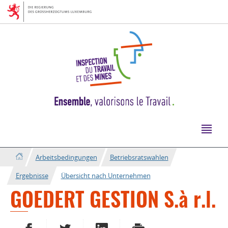
Zur
Zum
Navigation
Inhalt
Arbeitsbedingungen
Betriebsratswahlen
Ergebnisse
Übersicht nach Unternehmen
GOEDERT GESTION S.à r.l.
AUF FACEBOOK TEILEN
AUF TWITTER TEILEN
AUF LINKEDIN TEILEN
DRUCKEN