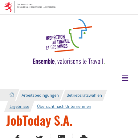
Zur
Zum
Navigation
Inhalt
Arbeitsbedingungen
Betriebsratswahlen
Ergebnisse
Übersicht nach Unternehmen
JobToday S.A.
AUF FACEBOOK TEILEN
AUF TWITTER TEILEN
AUF LINKEDIN TEILEN
DRUCKEN