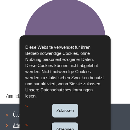
Diese Website verwendet für ihren
Betrieb notwendige Cookies, ohne
Nutzung personenbezogener Daten.
Diese Cookies können nicht abgelehnt
werden. Nicht notwendige Cookies
werden zu statistischen Zwecken benutzt
und nur aktiviert, wenn Sie sie zulassen.
Unsere
Datenschutzbestimmungen
Zum letzten Mal aktualisiert am
18/12/2019
lesen.
Zulassen
Über uns
Arbeitsbedingungen
Ablehnen