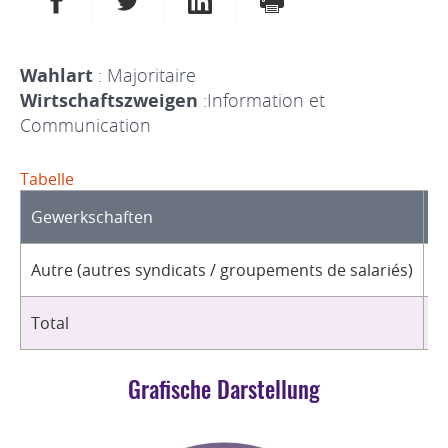
Wahlart
: Majoritaire
Wirtschaftszweigen
:Information et
Communication
Tabelle
Gewerkschaften
O
Autre (autres syndicats / groupements de salariés)
2
Total
2
Grafische Darstellung