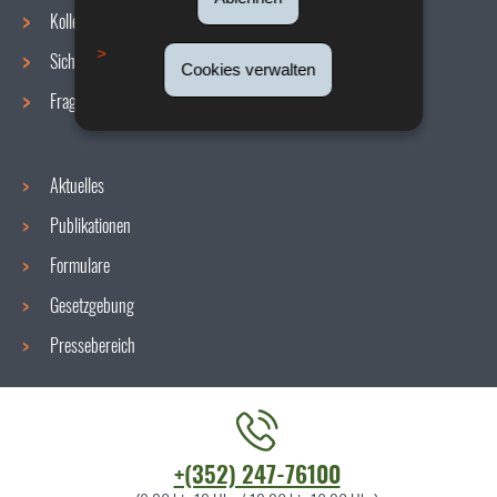
Navigationsmenü
Kollektive Vereinbarungen
Sicherheit/Gesundheit am Arbeitsplatz
Cookies verwalten
Fragen / Antworten
Aktuelles
Publikationen
Formulare
Gesetzgebung
Pressebereich
Kontaktieren
+(352) 247-76100