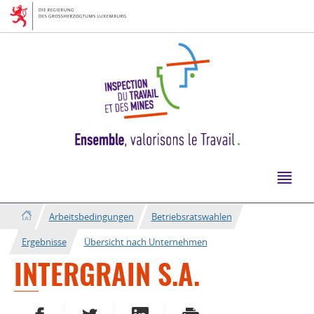
Zur
Zum
Navigation
Inhalt
Arbeitsbedingungen
Betriebsratswahlen
Ergebnisse
Übersicht nach Unternehmen
INTERGRAIN S.A.
AUF FACEBOOK TEILEN
AUF TWITTER TEILEN
AUF LINKEDIN TEILEN
DRUCKEN