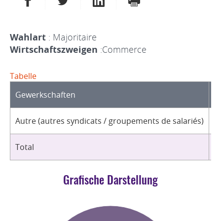
Wahlart
: Majoritaire
Wirtschaftszweigen
:Commerce
Tabelle
Gewerkschaften
O
Autre (autres syndicats / groupements de salariés)
1
Total
1
Grafische Darstellung