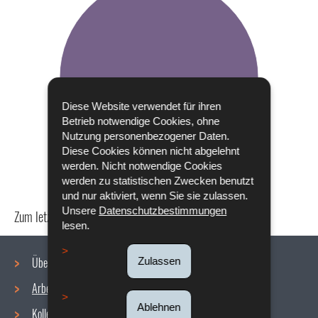
Diese Website verwendet für ihren
Betrieb notwendige Cookies, ohne
Nutzung personenbezogener Daten.
Diese Cookies können nicht abgelehnt
werden. Nicht notwendige Cookies
werden zu statistischen Zwecken benutzt
und nur aktiviert, wenn Sie sie zulassen.
Unsere
Datenschutzbestimmungen
Zum letzten Mal aktualisiert am
18/12/2019
lesen.
Über uns
Zulassen
Arbeitsbedingungen
Navigationsmenü
Ablehnen
Kollektive Vereinbarungen