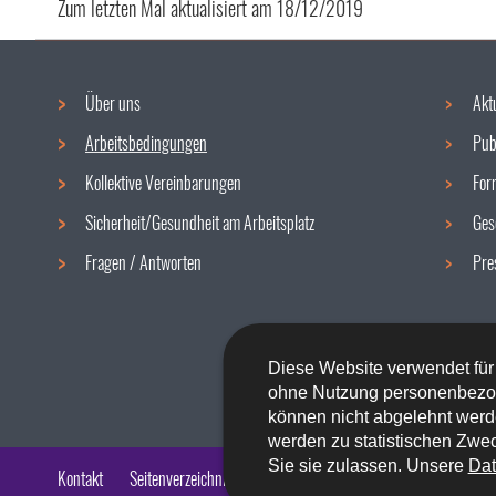
Zum letzten Mal aktualisiert am
18/12/2019
Über uns
Akt
Navigationsmenü
Arbeitsbedingungen
Pub
Kollektive Vereinbarungen
For
Sicherheit/Gesundheit am Arbeitsplatz
Ges
Fragen / Antworten
Pre
Diese Website verwendet für
ohne Nutzung personenbezo
können nicht abgelehnt werd
werden zu statistischen Zwec
Sie sie zulassen. Unsere
Dat
Kontakt
Seitenverzeichnis
Impressum
Barrierefreiheit
Rech