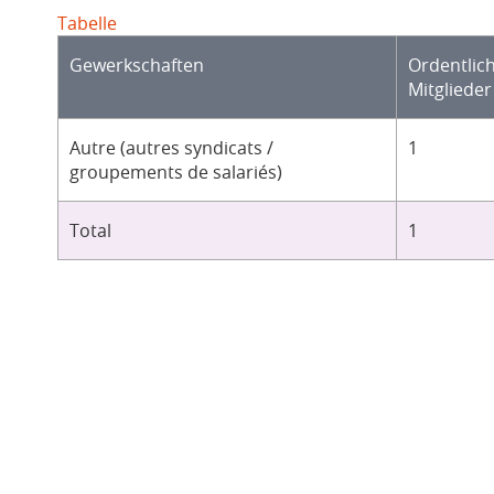
Tabelle
Gewerkschaften
Ordentlic
Mitglieder
Autre (autres syndicats /
1
groupements de salariés)
Total
1