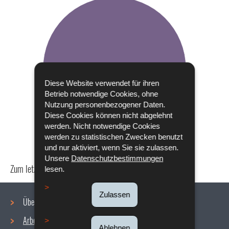
Diese Website verwendet für ihren
Betrieb notwendige Cookies, ohne
Nutzung personenbezogener Daten.
Diese Cookies können nicht abgelehnt
werden. Nicht notwendige Cookies
werden zu statistischen Zwecken benutzt
und nur aktiviert, wenn Sie sie zulassen.
Unsere
Datenschutzbestimmungen
Zum letzten Mal aktualisiert am
18/12/2019
lesen.
Zulassen
Über uns
Arbeitsbedingungen
Ablehnen