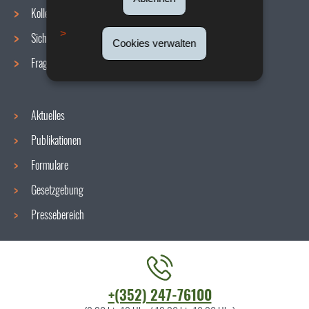
Navigationsmenü
Kollektive Vereinbarungen
Sicherheit/Gesundheit am Arbeitsplatz
Cookies verwalten
Fragen / Antworten
Aktuelles
Publikationen
Formulare
Gesetzgebung
Pressebereich
Kontaktieren
+(352) 247-76100