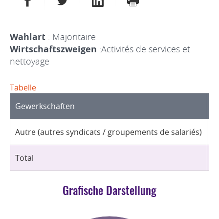
Wahlart
: Majoritaire
Wirtschaftszweigen
:Activités de services et
nettoyage
Tabelle
Gewerkschaften
O
Autre (autres syndicats / groupements de salariés)
1
Total
1
Grafische Darstellung