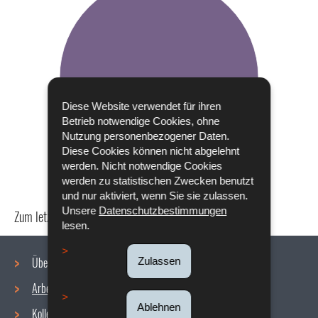
Diese Website verwendet für ihren
Betrieb notwendige Cookies, ohne
Nutzung personenbezogener Daten.
Diese Cookies können nicht abgelehnt
werden. Nicht notwendige Cookies
werden zu statistischen Zwecken benutzt
und nur aktiviert, wenn Sie sie zulassen.
Unsere
Datenschutzbestimmungen
Zum letzten Mal aktualisiert am
18/12/2019
lesen.
Über uns
Zulassen
Arbeitsbedingungen
Navigationsmenü
Ablehnen
Kollektive Vereinbarungen