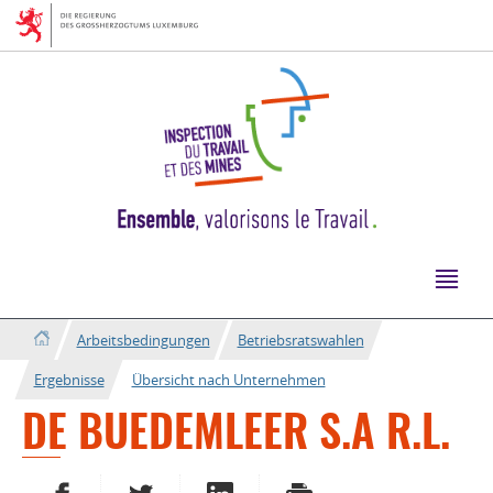
Zur
Zum
Navigation
Inhalt
Arbeitsbedingungen
Betriebsratswahlen
Ergebnisse
Übersicht nach Unternehmen
DE BUEDEMLEER S.A R.L.
AUF FACEBOOK TEILEN
AUF TWITTER TEILEN
AUF LINKEDIN TEILEN
DRUCKEN