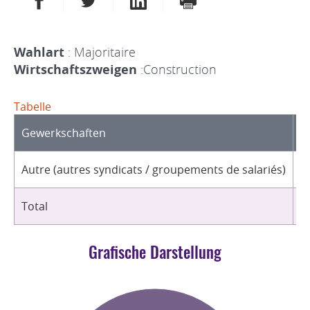
Wahlart
: Majoritaire
Wirtschaftszweigen
:Construction
Tabelle
Gewerkschaften
O
Autre (autres syndicats / groupements de salariés)
1
Total
1
Grafische Darstellung