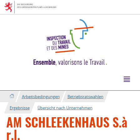
Zur
Zum
Navigation
Inhalt
Arbeitsbedingungen
Betriebsratswahlen
Ergebnisse
Übersicht nach Unternehmen
AM SCHLEEKENHAUS S.à
r.l.