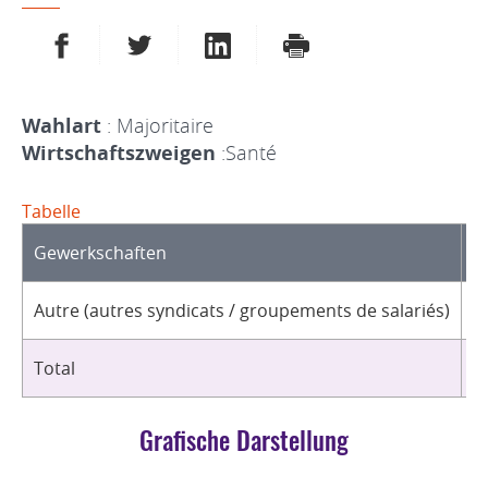
AUF FACEBOOK TEILEN
AUF TWITTER TEILEN
AUF LINKEDIN TEILEN
DRUCKEN
Wahlart
: Majoritaire
Wirtschaftszweigen
:Santé
Tabelle
Gewerkschaften
O
Autre (autres syndicats / groupements de salariés)
1
Total
1
Grafische Darstellung