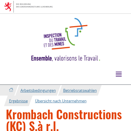
Zur
Zum
Navigation
Inhalt
Arbeitsbedingungen
Betriebsratswahlen
Ergebnisse
Übersicht nach Unternehmen
Krombach Constructions
(KC) S.à r.l.