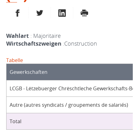
AUF FACEBOOK TEILEN
AUF TWITTER TEILEN
AUF LINKEDIN TEILEN
DRUCKEN
Wahlart
: Majoritaire
Wirtschaftszweigen
:Construction
Tabelle
Gewerkschaften
LCGB - Lëtzebuerger Chrëschtleche Gewerkschafts-Bon
Autre (autres syndicats / groupements de salariés)
Total