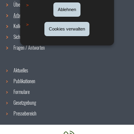
Über uns
Ablehnen
Arbeitsbedingungen
Navigationsmenü
Kollektive Vereinbarungen
Cookies verwalten
Sicherheit/Gesundheit am Arbeitsplatz
Fragen / Antworten
Aktuelles
Publikationen
Formulare
Gesetzgebung
Pressebereich