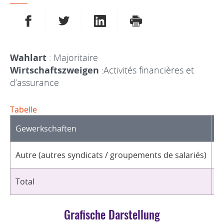
AUF FACEBOOK TEILEN
AUF TWITTER TEILEN
AUF LINKEDIN TEILEN
DRUCKEN
Wahlart
: Majoritaire
Wirtschaftszweigen
:Activités financières et
d’assurance
Tabelle
Gewerkschaften
O
Autre (autres syndicats / groupements de salariés)
3
Total
3
Grafische Darstellung