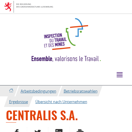
Zur
Zum
Navigation
Inhalt
Arbeitsbedingungen
Betriebsratswahlen
Ergebnisse
Übersicht nach Unternehmen
CENTRALIS S.A.
AUF FACEBOOK TEILEN
AUF TWITTER TEILEN
AUF LINKEDIN TEILEN
DRUCKEN