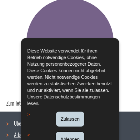
Diese Website verwendet für ihren
Betrieb notwendige Cookies, ohne
Nutzung personenbezogener Daten.
Diese Cookies können nicht abgelehnt
werden. Nicht notwendige Cookies
werden zu statistischen Zwecken benutzt
und nur aktiviert, wenn Sie sie zulassen.
Unsere
Datenschutzbestimmungen
Zum letzten Mal aktualisiert am
18/12/2019
lesen.
Zulassen
Über uns
Arbeitsbedingungen
Ablehnen