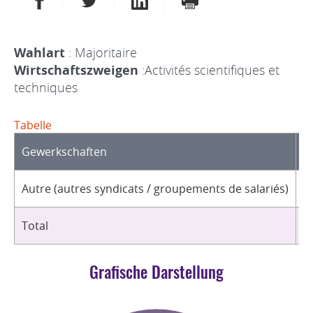
Wahlart
: Majoritaire
Wirtschaftszweigen
:Activités scientifiques et
techniques
Tabelle
Gewerkschaften
O
Autre (autres syndicats / groupements de salariés)
4
Total
4
Grafische Darstellung