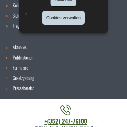
Navigationsmenü
Kollektive Vereinbarungen
Sicherheit/Gesundheit am Arbeitsplatz
Cookies verwalten
Fragen / Antworten
Aktuelles
Publikationen
Formulare
Gesetzgebung
Pressebereich
Kontaktieren
+(352) 247-76100