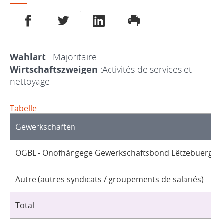
AUF FACEBOOK TEILEN
AUF TWITTER TEILEN
AUF LINKEDIN TEILEN
DRUCKEN
Wahlart
: Majoritaire
Wirtschaftszweigen
:Activités de services et
nettoyage
Tabelle
Gewerkschaften
OGBL - Onofhängege Gewerkschaftsbond Lëtzebuerg / 
Autre (autres syndicats / groupements de salariés)
Total