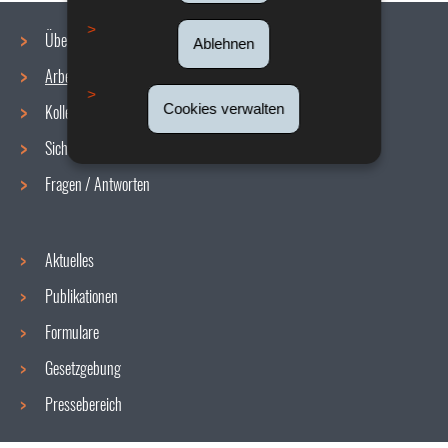
Über uns
Ablehnen
Arbeitsbedingungen
Navigationsmenü
Cookies verwalten
Kollektive Vereinbarungen
Sicherheit/Gesundheit am Arbeitsplatz
Fragen / Antworten
Aktuelles
Publikationen
Formulare
Gesetzgebung
Pressebereich