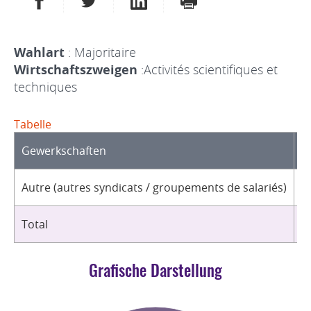
Wahlart
: Majoritaire
Wirtschaftszweigen
:Activités scientifiques et
techniques
Tabelle
Gewerkschaften
O
Autre (autres syndicats / groupements de salariés)
2
Total
2
Grafische Darstellung