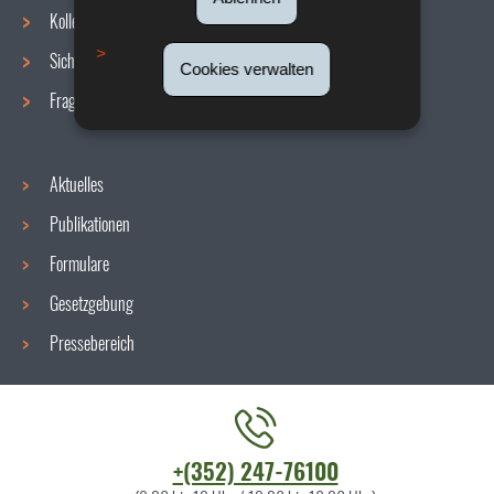
Navigationsmenü
Kollektive Vereinbarungen
Sicherheit/Gesundheit am Arbeitsplatz
Cookies verwalten
Fragen / Antworten
Aktuelles
Publikationen
Formulare
Gesetzgebung
Pressebereich
Kontaktieren
+(352) 247-76100