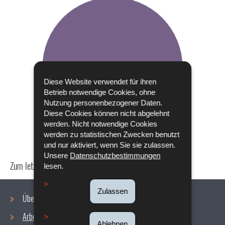
Diese Website verwendet für ihren
Betrieb notwendige Cookies, ohne
Nutzung personenbezogener Daten.
Diese Cookies können nicht abgelehnt
werden. Nicht notwendige Cookies
werden zu statistischen Zwecken benutzt
und nur aktiviert, wenn Sie sie zulassen.
Unsere
Datenschutzbestimmungen
Zum letzten Mal aktualisiert am
18/12/2019
lesen.
Zulassen
Über uns
Arbeitsbedingungen
Ablehnen