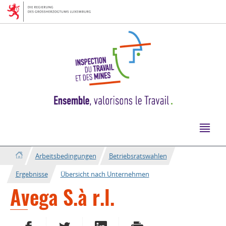
Zur
Zum
Navigation
Inhalt
Arbeitsbedingungen
Betriebsratswahlen
Ergebnisse
Übersicht nach Unternehmen
Avega S.à r.l.
AUF FACEBOOK TEILEN
AUF TWITTER TEILEN
AUF LINKEDIN TEILEN
DRUCKEN