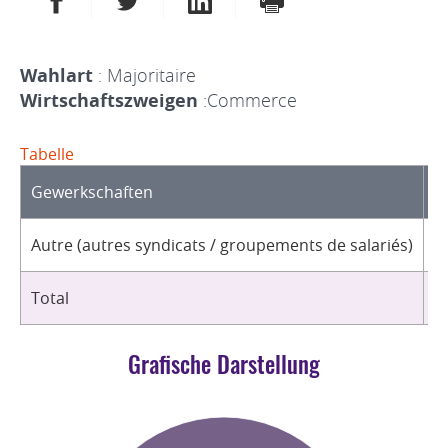
Wahlart
: Majoritaire
Wirtschaftszweigen
:Commerce
Tabelle
Gewerkschaften
O
Autre (autres syndicats / groupements de salariés)
2
Total
2
Grafische Darstellung