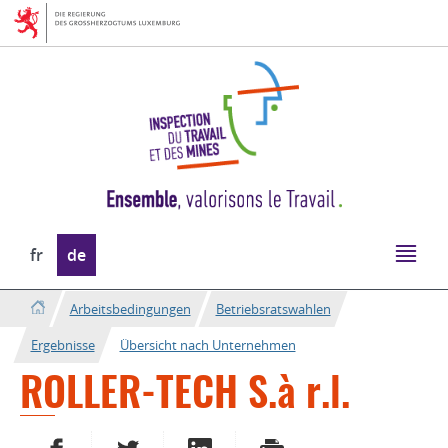
Zur
Zum
Navigation
Inhalt
Sprache
fr
de
wechseln
Arbeitsbedingungen
Betriebsratswahlen
Ergebnisse
Übersicht nach Unternehmen
ROLLER-TECH S.à r.l.
AUF FACEBOOK TEILEN
AUF TWITTER TEILEN
AUF LINKEDIN TEILEN
DRUCKEN