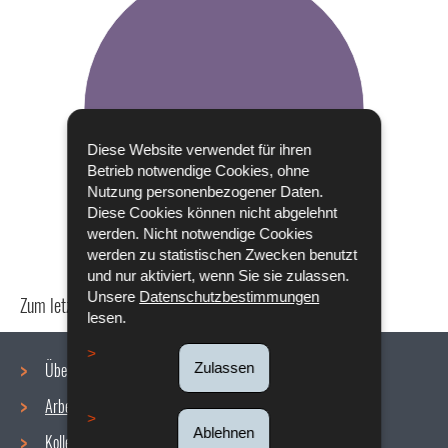
Diese Website verwendet für ihren
Betrieb notwendige Cookies, ohne
Nutzung personenbezogener Daten.
Diese Cookies können nicht abgelehnt
werden. Nicht notwendige Cookies
werden zu statistischen Zwecken benutzt
und nur aktiviert, wenn Sie sie zulassen.
Unsere
Datenschutzbestimmungen
Zum letzten Mal aktualisiert am
18/12/2019
lesen.
Über uns
Zulassen
Arbeitsbedingungen
Navigationsmenü
Ablehnen
Kollektive Vereinbarungen