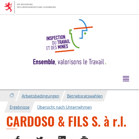
Zur
Zum
Navigation
Inhalt
Arbeitsbedingungen
Betriebsratswahlen
Ergebnisse
Übersicht nach Unternehmen
CARDOSO & FILS S. à r.l.
AUF FACEBOOK TEILEN
AUF TWITTER TEILEN
AUF LINKEDIN TEILEN
DRUCKEN