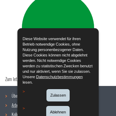
Diese Website verwendet für ihren
Betrieb notwendige Cookies, ohne
Nutzung personenbezogener Daten.
Diese Cookies können nicht abgelehnt
werden. Nicht notwendige Cookies
werden zu statistischen Zwecken benutzt
und nur aktiviert, wenn Sie sie zulassen.
Unsere
Datenschutzbestimmungen
Zum letzten Mal aktualisiert am
18/12/2019
lesen.
Über uns
Zulassen
Arbeitsbedingungen
Navigationsmenü
Ablehnen
Kollektive Vereinbarungen