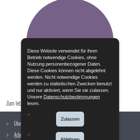
Diese Website verwendet für ihren
Betrieb notwendige Cookies, ohne
Nutzung personenbezogener Daten.
Diese Cookies können nicht abgelehnt
werden. Nicht notwendige Cookies
werden zu statistischen Zwecken benutzt
und nur aktiviert, wenn Sie sie zulassen.
Unsere
Datenschutzbestimmungen
Zum letzten Mal aktualisiert am
18/12/2019
lesen.
Zulassen
Über uns
Arbeitsbedingungen
Ablehnen