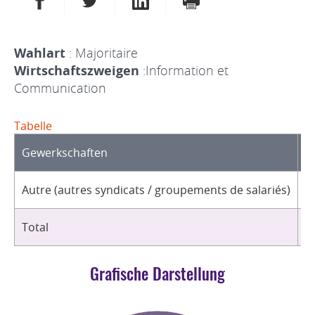
Wahlart
: Majoritaire
Wirtschaftszweigen
:Information et
Communication
Tabelle
Gewerkschaften
O
Autre (autres syndicats / groupements de salariés)
1
Total
1
Grafische Darstellung