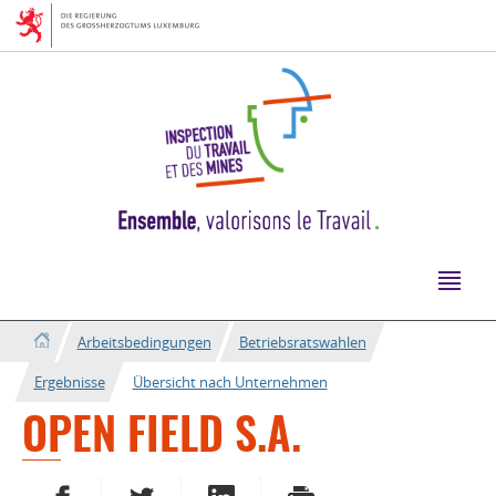
Zur
Zum
Navigation
Inhalt
Arbeitsbedingungen
Betriebsratswahlen
Ergebnisse
Übersicht nach Unternehmen
OPEN FIELD S.A.
AUF FACEBOOK TEILEN
AUF TWITTER TEILEN
AUF LINKEDIN TEILEN
DRUCKEN