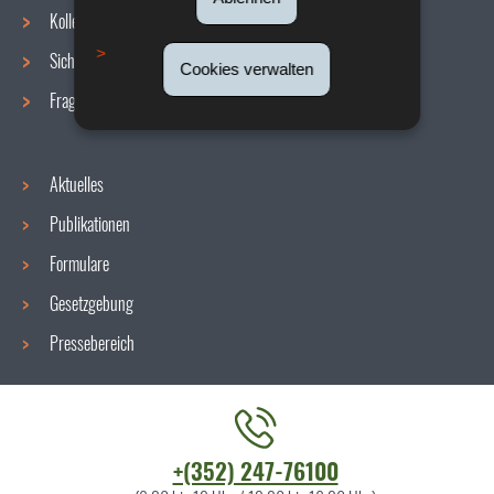
Navigationsmenü
Kollektive Vereinbarungen
Sicherheit/Gesundheit am Arbeitsplatz
Cookies verwalten
Fragen / Antworten
Aktuelles
Publikationen
Formulare
Gesetzgebung
Pressebereich
Kontaktieren
+(352) 247-76100