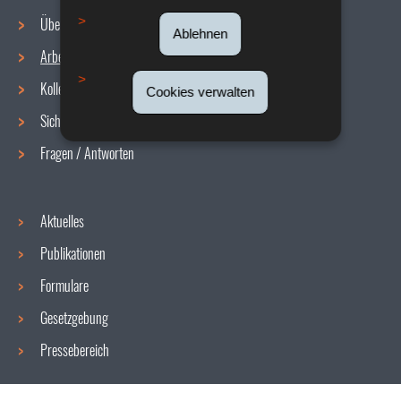
Über uns
Ablehnen
Arbeitsbedingungen
Navigationsmenü
Kollektive Vereinbarungen
Cookies verwalten
Sicherheit/Gesundheit am Arbeitsplatz
Fragen / Antworten
Aktuelles
Publikationen
Formulare
Gesetzgebung
Pressebereich