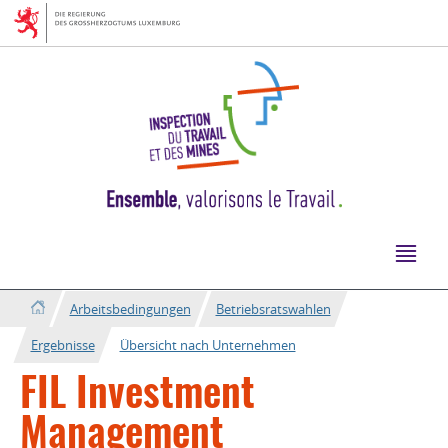
Zur
Zum
Navigation
Inhalt
Arbeitsbedingungen
Betriebsratswahlen
Ergebnisse
Übersicht nach Unternehmen
FIL Investment
Management