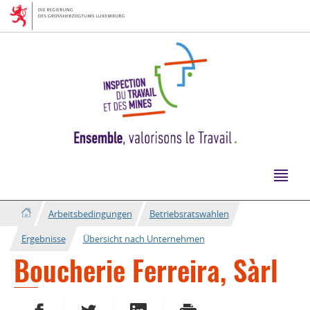
Zur
Zum
Navigation
Inhalt
Arbeitsbedingungen
Betriebsratswahlen
Ergebnisse
Übersicht nach Unternehmen
Boucherie Ferreira, Sàrl
AUF FACEBOOK TEILEN
AUF TWITTER TEILEN
AUF LINKEDIN TEILEN
DRUCKEN