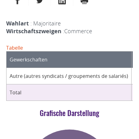
Wahlart
: Majoritaire
Wirtschaftszweigen
:Commerce
Tabelle
Gewerkschaften
O
Autre (autres syndicats / groupements de salariés)
2
Total
2
Grafische Darstellung