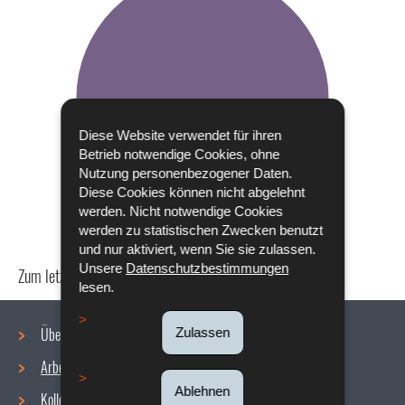
Diese Website verwendet für ihren
Betrieb notwendige Cookies, ohne
Nutzung personenbezogener Daten.
Diese Cookies können nicht abgelehnt
werden. Nicht notwendige Cookies
werden zu statistischen Zwecken benutzt
und nur aktiviert, wenn Sie sie zulassen.
Unsere
Datenschutzbestimmungen
Zum letzten Mal aktualisiert am
18/12/2019
lesen.
Über uns
Zulassen
Arbeitsbedingungen
Navigationsmenü
Ablehnen
Kollektive Vereinbarungen