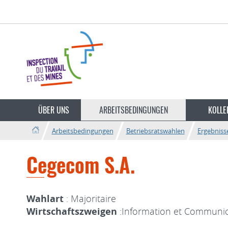
Zur
Zum
Navigation
Inhalt
ÜBER UNS
ARBEITSBEDINGUNGEN
KOLLE
Arbeitsbedingungen
Betriebsratswahlen
Ergebniss
Cegecom S.A.
Wahlart
: Majoritaire
Wirtschaftszweigen
:Information et Communic