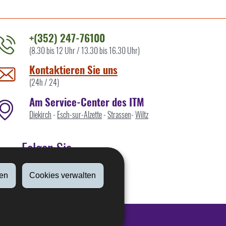
+(352) 247-76100
(8.30 bis 12 Uhr / 13.30 bis 16.30 Uhr)
ontaktieren
ie
Kontaktieren Sie uns
ns
(24h / 24)
Am Service-Center des ITM
Diekirch
-
Esch-sur-Alzette
-
Strassen
-
Wiltz
Folgen Sie
en
Cookies verwalten
Linkedin