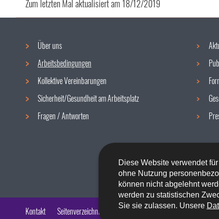
Zum letzten Mal aktualisiert am
18/12/2019
Über uns
Akt
Navigationsmenü
Arbeitsbedingungen
Pub
Kollektive Vereinbarungen
For
Sicherheit/Gesundheit am Arbeitsplatz
Ges
Fragen / Antworten
Pre
Diese Website verwendet für
ohne Nutzung personenbezo
können nicht abgelehnt werd
werden zu statistischen Zwec
Sie sie zulassen. Unsere
Dat
Kontakt
Seitenverzeichnis
Impressum
Barrierefreiheit
Rech