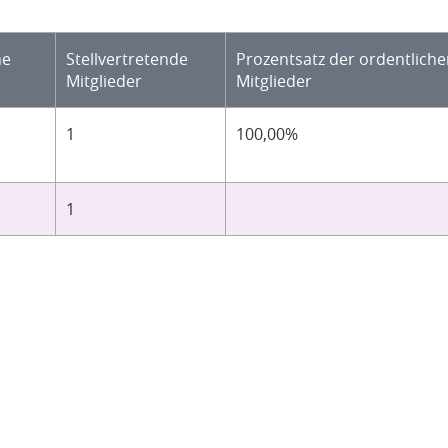
he
Stellvertretende
Prozentsatz der ordentlich
Mitglieder
Mitglieder
1
100,00%
1