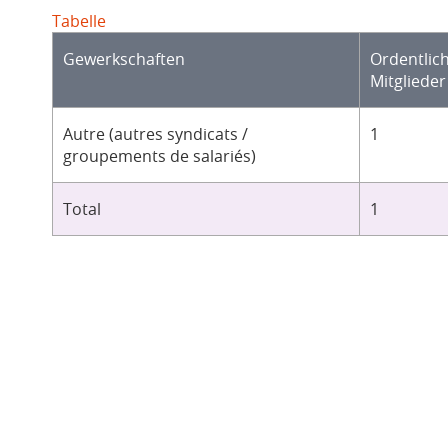
Tabelle
Gewerkschaften
Ordentlic
Mitglieder
Autre (autres syndicats /
1
groupements de salariés)
Total
1