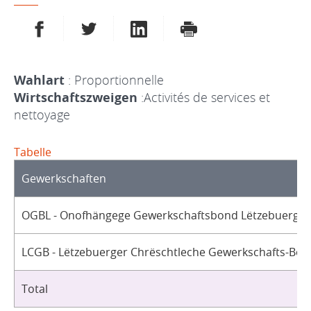
AUF FACEBOOK TEILEN
AUF TWITTER TEILEN
AUF LINKEDIN TEILEN
DRUCKEN
Wahlart
: Proportionnelle
Wirtschaftszweigen
:Activités de services et
nettoyage
Tabelle
Gewerkschaften
OGBL - Onofhängege Gewerkschaftsbond Lëtzebuerg / 
LCGB - Lëtzebuerger Chrëschtleche Gewerkschafts-Bon
Total