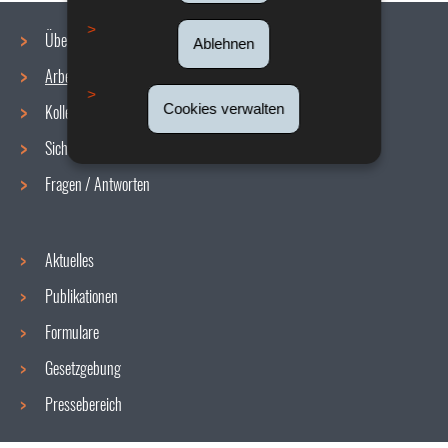
Über uns
Ablehnen
Arbeitsbedingungen
Navigationsmenü
Cookies verwalten
Kollektive Vereinbarungen
Sicherheit/Gesundheit am Arbeitsplatz
Fragen / Antworten
Aktuelles
Publikationen
Formulare
Gesetzgebung
Pressebereich