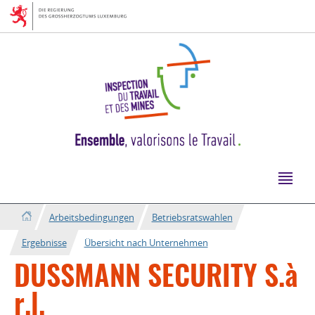
Zur
Zum
Navigation
Inhalt
Arbeitsbedingungen
Betriebsratswahlen
Ergebnisse
Übersicht nach Unternehmen
DUSSMANN SECURITY S.à
r.l.