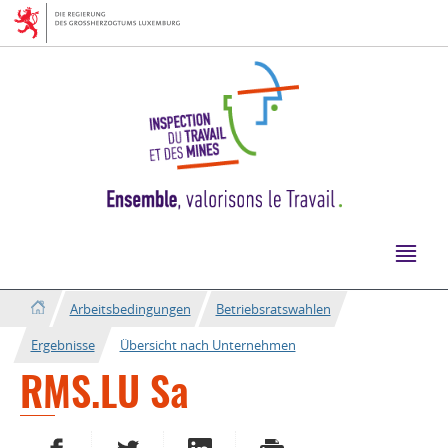
Zur
Zum
Navigation
Inhalt
Arbeitsbedingungen
Betriebsratswahlen
Ergebnisse
Übersicht nach Unternehmen
RMS.LU Sa
AUF FACEBOOK TEILEN
AUF TWITTER TEILEN
AUF LINKEDIN TEILEN
DRUCKEN