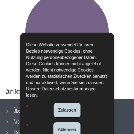
Diese Website verwendet für ihren
Betrieb notwendige Cookies, ohne
Nutzung personenbezogener Daten.
Diese Cookies können nicht abgelehnt
werden. Nicht notwendige Cookies
werden zu statistischen Zwecken benutzt
und nur aktiviert, wenn Sie sie zulassen.
Unsere
Datenschutzbestimmungen
Zum letzten Mal aktualisiert am
18/12/2019
lesen.
Über uns
Zulassen
Arbeitsbedingungen
Navigationsmenü
Ablehnen
Kollektive Vereinbarungen