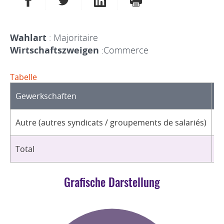
Wahlart
: Majoritaire
Wirtschaftszweigen
:Commerce
Tabelle
Gewerkschaften
O
Autre (autres syndicats / groupements de salariés)
1
Total
1
Grafische Darstellung