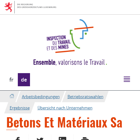
Zur
Zum
Navigation
Inhalt
Sprache
fr
de
wechseln
Arbeitsbedingungen
Betriebsratswahlen
Ergebnisse
Übersicht nach Unternehmen
Betons Et Matériaux Sa
AUF FACEBOOK TEILEN
AUF TWITTER TEILEN
AUF LINKEDIN TEILEN
DRUCKEN