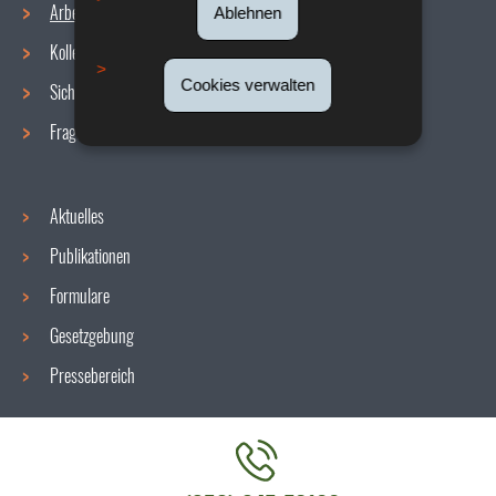
Arbeitsbedingungen
Ablehnen
Navigationsmenü
Kollektive Vereinbarungen
Cookies verwalten
Sicherheit/Gesundheit am Arbeitsplatz
Fragen / Antworten
Aktuelles
Publikationen
Formulare
Gesetzgebung
Pressebereich