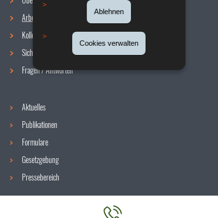
Über uns
Ablehnen
Arbeitsbedingungen
Navigationsmenü
Kollektive Vereinbarungen
Cookies verwalten
Sicherheit/Gesundheit am Arbeitsplatz
Fragen / Antworten
Aktuelles
Publikationen
Formulare
Gesetzgebung
Pressebereich