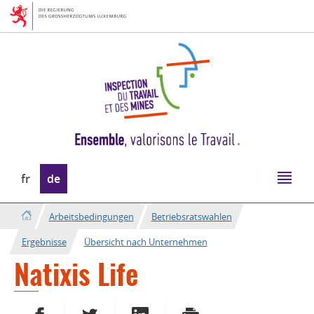
Zur
Zum
Navigation
Inhalt
Sprache
fr
de
wechseln
Arbeitsbedingungen
Betriebsratswahlen
Ergebnisse
Übersicht nach Unternehmen
Natixis Life
AUF FACEBOOK TEILEN
AUF TWITTER TEILEN
AUF LINKEDIN TEILEN
DRUCKEN